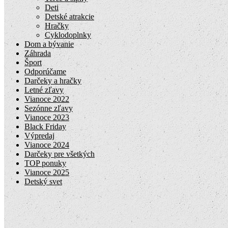
Deti
Detské atrakcie
Hračky
Cyklodoplnky
Dom a bývanie
Záhrada
Šport
Odporúčame
Darčeky a hračky
Letné zľavy
Vianoce 2022
Sezónne zľavy
Vianoce 2023
Black Friday
Výpredaj
Vianoce 2024
Darčeky pre všetkých
TOP ponuky
Vianoce 2025
Detský svet