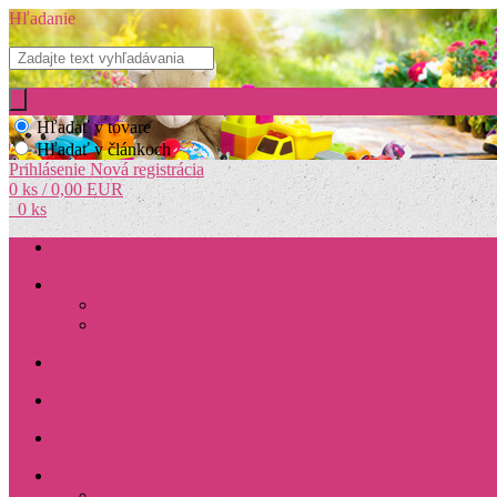
Hľadanie
Hľadať v tovare
Hľadať v článkoch
Prihlásenie
Nová registrácia
0 ks / 0,00 EUR
0 ks
BÝVANIE - ZÁHRADA
Dom a bývanie
Záhrada
HRAČKY
ŠPORT
VOĽNÝ ČAS
VŠETKO O NÁKUPE
Obchodné podmienky