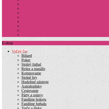
Cenník poštovného
Reklamačný poriadok
Osobný odber
Kontakty
O firme
Alternatívne riešenie sporov
Ochrana osobných údajov
Orgán dozoru
E-shop
Voľný čas
Biliard
Poker
Stolný futbal
Relax a masáže
Kempovanie
Stolné hry
Hudobné nástroje
Autodoplnky
Cestovanie
Párty a oslavy
Fandíme hokeju
Fandíme futbalu
Terče a šípky